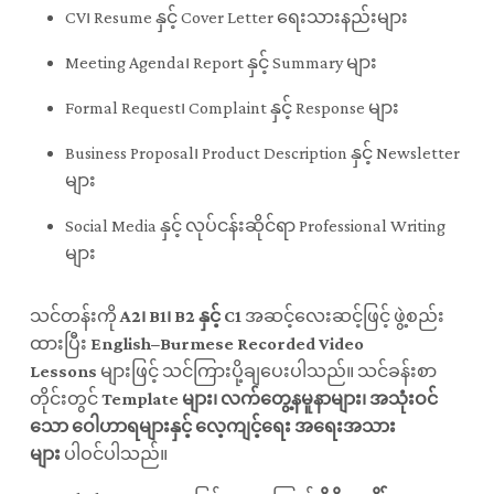
CV၊ Resume နှင့် Cover Letter ရေးသားနည်းများ
Meeting Agenda၊ Report နှင့် Summary များ
Formal Request၊ Complaint နှင့် Response များ
Business Proposal၊ Product Description နှင့် Newsletter
များ
Social Media နှင့် လုပ်ငန်းဆိုင်ရာ Professional Writing
များ
သင်တန်းကို
A2၊ B1၊ B2 နှင့် C1
အဆင့်လေးဆင့်ဖြင့် ဖွဲ့စည်း
ထားပြီး
English–Burmese Recorded Video
Lessons
များဖြင့် သင်ကြားပို့ချပေးပါသည်။ သင်ခန်းစာ
တိုင်းတွင်
Template များ၊ လက်တွေ့နမူနာများ၊ အသုံးဝင်
သော ဝေါဟာရများနှင့် လေ့ကျင့်ရေး အရေးအသား
များ
ပါဝင်ပါသည်။