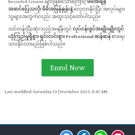
Recorded Lessons များဖြစ်သောကြောင့်
မိမိအချိန်
အဆင်ပြေသလို၊ မိမိအမြန်နှုန်းနဲ့
လေ့လာနိုင်ပြီး အလုပ်များ
သူများအတွက်လည်း အထူးသင့်တော်ပါသည်။
သင်တန်းပြီးဆုံးသည့်အချိန်တွင်
လုပ်ငန်းခွင်အမျိုးမျိုးတွင်
ယုံကြည်မှုရှိစွာ၊ ရှင်းလင်းစွာ၊ Professional ဆန်ဆန်
စာရေး
သားနိုင်လာမည်ဖြစ်ပါသည်။
Enrol Now
Last modified: Saturday, 13 December 2025, 11:47 AM
Blocks
Blocks
Blocks
Blocks
Blocks