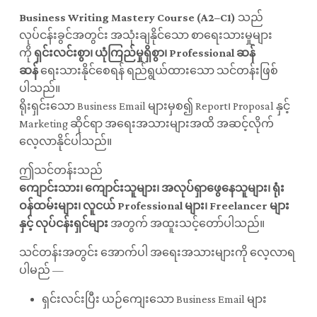
Business Writing Mastery Course (A2–C1)
သည်
လုပ်ငန်းခွင်အတွင်း အသုံးချနိုင်သော စာရေးသားမှုများ
ကို
ရှင်းလင်းစွာ၊ ယုံကြည်မှုရှိစွာ၊ Professional ဆန်
ဆန်
ရေးသားနိုင်စေရန် ရည်ရွယ်ထားသော သင်တန်းဖြစ်
ပါသည်။
ရိုးရှင်းသော Business Email များမှစ၍ Report၊ Proposal နှင့်
Marketing ဆိုင်ရာ အရေးအသားများအထိ အဆင့်လိုက်
လေ့လာနိုင်ပါသည်။
ဤသင်တန်းသည်
ကျောင်းသား၊ ကျောင်းသူများ၊ အလုပ်ရှာဖွေနေသူများ၊ ရုံး
ဝန်ထမ်းများ၊ လူငယ် Professional များ၊ Freelancer များ
နှင့် လုပ်ငန်းရှင်များ
အတွက် အထူးသင့်တော်ပါသည်။
သင်တန်းအတွင်း အောက်ပါ အရေးအသားများကို လေ့လာရ
ပါမည် —
ရှင်းလင်းပြီး ယဉ်ကျေးသော Business Email များ