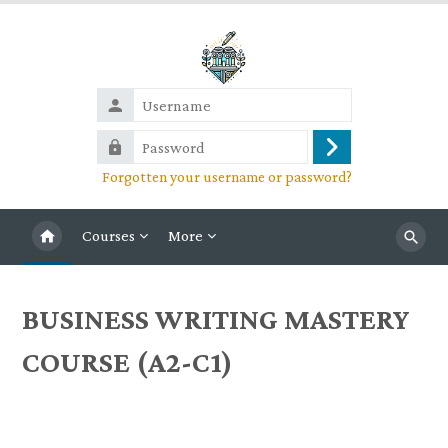
Skip to main content
Username
Password
Log
Forgotten your username or password?
in
Courses
More
Search
BUSINESS WRITING MASTERY
COURSE (A2-C1)