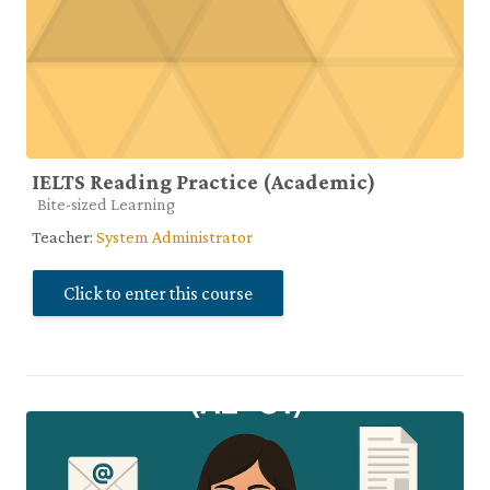
IELTS Reading Practice (Academic)
Course category
Bite-sized Learning
Teacher:
System Administrator
Click to enter this course