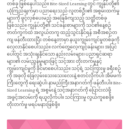
တစ်ခု ဖြစ်နေပါသည်။ Bite-Sized Learning တွင် ကျွန်ုပ်တို့၏
ယုံကြည်ချက်မှာ ပညာရေးသည် လူတစ်ဦး၏ အစွမ်းထက်မှု
များကို ဖွင့်လှစ်ပေးမည့် အခြေခံကျသည့် သတ္တိတစ်ခု
ဖြစ်သည်။ ကျွန်ုပ်တို့၏ သင်ခန်းစာများကို သင်၏နေ့စဉ်
ဇာတ်ကွက်ထဲ အလွယ်တကူ ထည့်သွင်းနိုင်ရန် အစီအစဉ်တ
ကျ ဖန်တီးထားပြီး တစ်နေ့တာမှာ နယူးကျွမ်းကျင်မှုတစ်ခုကို
လေ့လာနိုင်စေပါသည်။ လက်တွေ့လေ့ကျင့်ခန်းများ၊ အပြင်
ပေါ်တွင် အသုံးချနိုင်သော နည်းလမ်းများ၊ ပညာရှင်ဆရာ
များ၏ လမ်းညွှန်မှုများဖြင့် သင့်အား တိုးတက်မှုနှင့်
ကျွမ်းကျင်မှုကို ခိုင်မာစေပါသည်။ သင့်ရဲ့ သင်ကြားမှု ခရီးစဉ်
ကို အခုလို ခြေလှမ်းသေးသေးလေးနဲ့ စတင်လိုက်ပါ၊ အိမ်မက်
ကြီးတွေကို ရေးဆွဲပါ၊ နာမည်ကြီးအနာဂတ်ကို ဖန်တီးပါ။ Bite-
Sized Learning ရဲ့ အစွမ်းနဲ့ သင့်အနာဂတ်ကို ပြောင်းလဲဖို့
အခွင့်အလမ်းကို ရယူလိုက်ပါ။ သင်ကြားမှု လွယ်ကူစေဖို့။
တိုးတက်မှု မရပ်မနားဖြစ်ဖို့။