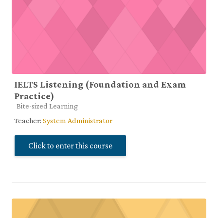
IELTS Listening (Foundation and Exam
Practice)
Course category
Bite-sized Learning
Teacher:
System Administrator
Click to enter this course