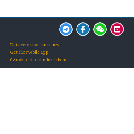
Blocks
Blocks
Blocks
Blocks
Data retention summary
Get the mobile app
Switch to the standard theme