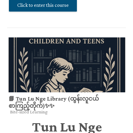
Click to enter this course
📘 Tun Lu Nge Library (ထွန်းလူငယ်
စာကြည့်တိုက်)✨✨
Course category
Bite-sized Learning
Tun Lu Nge