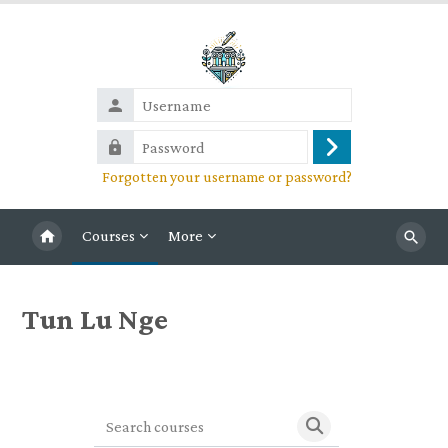
Skip to main content
Username
Password
Log
Forgotten your username or password?
in
Courses
More
Search
Tun Lu Nge
Search courses