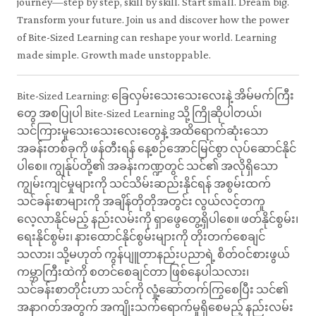
journey—step by step, skill by skill. Start small. Dream big.
Transform your future. Join us and discover how the power
of Bite-Sized Learning can reshape your world. Learning
made simple. Growth made unstoppable.
Bite-Sized Learning: ခြေလှမ်းသေးသေးလေးနဲ့ အိမ်မက်ကြီး
တွေ အစပြုပါ Bite-Sized Learning သို့ ကြိုဆိုပါတယ်၊
သင်ကြားမှုသေးသေးလေးတွေနဲ့ အထိရောက်ဆုံးသော
အခန်းတစ်ခုကို ဖန်တီးရန် နေ့စဉ်အောင်မြင်စွာ လုပ်ဆောင်နိုင်
ပါစေ။ ကျွန်ုပ်တို့၏ အခန်းကဏ္ဍတွင် သင်၏ အလိုရှိသော
ကျွမ်းကျင်မှုများကို သင်သိမ်းဆည်းနိုင်ရန် အစွမ်းထက်
သင်ခန်းစာများကို အချိန်တိုတိုအတွင်း လွယ်လင့်တကူ
လေ့လာနိုင်မည့် နည်းလမ်းကို ရှာဖွေတွေ့ရှိပါစေ။ ဖတ်နိုင်စွမ်း၊
ရေးနိုင်စွမ်း၊ နားထောင်နိုင်စွမ်းများကို တိုးတက်စေချင်
သလား၊ သို့မဟုတ် ကွန်ပျူတာနည်းပညာရဲ့ စိတ်ဝင်စားဖွယ်
ကမ္ဘာကြီးထဲကို စတင်စေချင်တာ ဖြစ်နေပါသလား၊
သင်ခန်းစာတိုင်းဟာ သင်ကို လှုံ့ဆော်တက်ကြွစေပြီး သင်၏
အနာဂတ်အတွက် အကျိုးသက်ရောက်မှုရှိစေမည့် နည်းလမ်း