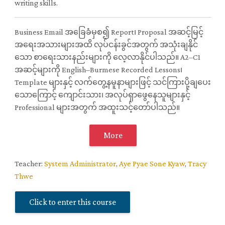
writing skills.
Business Email အခြေခံမှစ၍ Report၊ Proposal အဆင့်မြင့်
အရေးအသားများအထိ လုပ်ငန်းခွင်အတွက် အသုံးချနိုင်
သော စာရေးသားနည်းများကို လေ့လာနိုင်ပါသည်။ A2–C1
အဆင့်များကို English–Burmese Recorded Lessons၊
Template များနှင့် လက်တွေ့နမူနာများဖြင့် သင်ကြားပို့ချပေး
သောကြောင့် ကျောင်းသား၊ အလုပ်ရှာဖွေနေသူများနှင့်
Professional များအတွက် အထူးသင့်တော်ပါသည်။
More
Teacher:
System Administrator
,
Aye Pyae Sone Kyaw
,
Tracy
Thwe
Click to enter this course