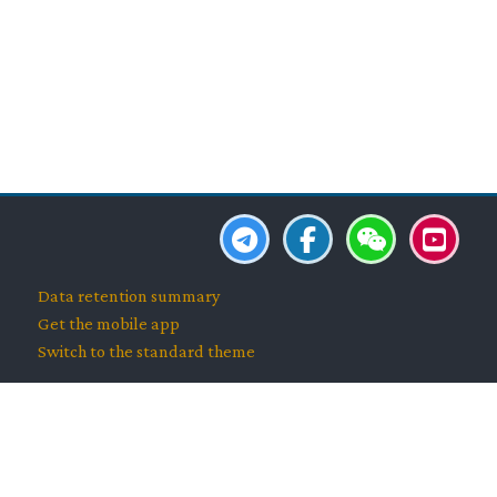
Blocks
Blocks
Blocks
Blocks
Blocks
Data retention summary
Get the mobile app
Switch to the standard theme