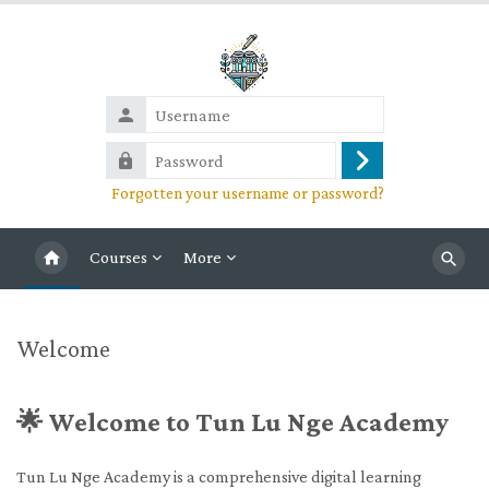
Skip to main content
Username
Password
Log
Forgotten your username or password?
in
Courses
More
Search
Blocks
Welcome
🌟 Welcome to Tun Lu Nge Academy
Tun Lu Nge Academy is a comprehensive digital learning