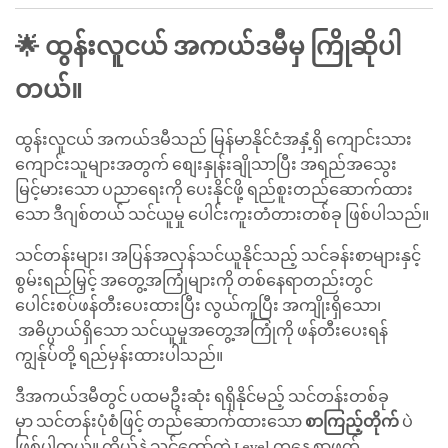
🌟
ထွန်းလူငယ် အကယ်ဒမီမှ ကြိုဆိုပါ
တယ်။
ထွန်းလူငယ် အကယ်ဒမီသည် မြန်မာနိုင်ငံအနှံ့ရှိ ကျောင်းသား
ကျောင်းသူများအတွက် စျေးနှုန်းချိုသာပြီး အရည်အသွေး
မြင့်မားသော ပညာရေးကို ပေးနိုင်ဖို့ ရည်စူးတည်ဆောက်ထား
သော ဒီဂျစ်တယ် သင်ယူမှု ပေါင်းကူးတံတားတစ်ခု ဖြစ်ပါသည်။
သင်တန်းများ၊ အပြန်အလှန်သင်ယူနိုင်သည့် သင်ခန်းစာများနှင့်
စွမ်းရည်မြှင့် အတွေ့အကြုံများကို တစ်နေရာတည်းတွင်
ပေါင်းစပ်ဖန်တီးပေးထားပြီး လွယ်ကူပြီး အကျိုးရှိသော၊
အဓိပ္ပာယ်ရှိသော သင်ယူမှုအတွေ့အကြုံကို ဖန်တီးပေးရန်
ကျွန်ုပ်တို့ ရည်မှန်းထားပါသည်။
ဒီအကယ်ဒမီတွင် ပထမဦးဆုံး ရရှိနိုင်မည့် သင်တန်းတစ်ခု
မှာ သင်တန်းပုံစံဖြင့် တည်ဆောက်ထားသော
စာကြည့်တိုက်
ပဲ
ဖြစ်ပါတယ်။ ကိုယ်နဲ့ သင့်တော်တဲ့ Level ကနေ စာဖတ်