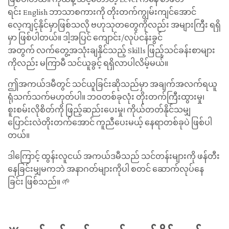
ရင်း English ဘာသာစကားကို ‌တိုးတက်ကျွမ်းကျင်အောင်
လေ့ကျင့်နိုင်မှာဖြစ်သလို ဗဟုသုတတွေကိုလည်း အများကြီး ရရှိ
မှာ ဖြစ်ပါတယ်။ ဒါ့အပြင် ကျောင်း/လုပ်ငန်းခွင်
အတွက် လက်တွေ့အသုံးချနိုင်သည့် Skills ဖြည့်သင်ခန်းစာများ
ကိုလည်း မကြာမီ သင်ယူခွင့် ရရှိလာပါလိမ့်မယ်။
ဤအကယ်ဒမီတွင် သင်ယူခြင်းဆိုသည်မှာ အချက်အလက်ရယူ
ရုံသက်သက်မဟုတ်ပါ။ ဘဝတစ်ခုလုံး တိုးတက်ကြီးထွားမှု၊
စူးစမ်းလိုစိတ်ကို ဖြည့်ဆည်းပေးမှု၊ ကိုယ်တတ်နိုင်သမျှ
ပြောင်းလဲတိုးတက်အောင် ကူညီပေးမယ့် နေရာတစ်ခုပဲ ဖြစ်ပါ
တယ်။
ဒါကြောင့် ထွန်းလူငယ် အကယ်ဒမီသည် သင်တန်းများကို ဖန်တီး
နေခြင်းမျှမကဘဲ အနာဂတ်များကိုပါ စတင် ဆောက်လုပ်နေ
ခြင်း ဖြစ်သည်။ 🌱