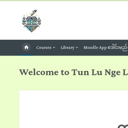
Skip to main content
Courses
Library
Moodle App ဒေါင်းမည်
Welcome to Tun Lu Nge L
Blocks
ထ