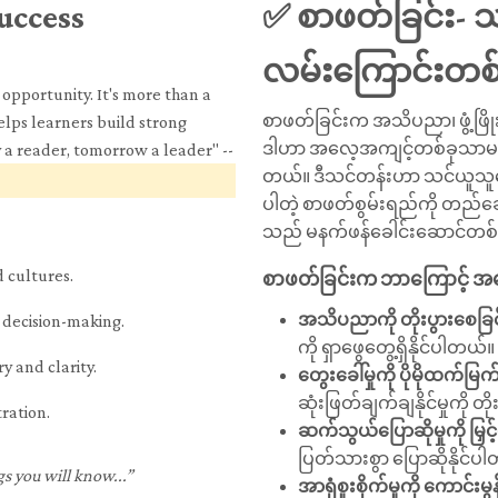
uccess
✅ စာဖတ်ခြင်း- သင
လမ်းကြောင်းတစ်
opportunity. It's more than a
စာဖတ်ခြင်းက အသိပညာ၊ ဖွံ့ဖြိုး
elps learners build strong
ဒါဟာ အလေ့အကျင့်တစ်ခုသာမကဘ
y a reader, tomorrow a leader" --
တယ်။ ဒီသင်တန်းဟာ သင်ယူသ
ပါတဲ့ စာဖတ်စွမ်းရည်ကို တည်ဆော
သည် မနက်ဖန်ခေါင်းဆောင်တ
d cultures.
စာဖတ်ခြင်းက ဘာကြောင့် 
အသိပညာကို တိုးပွားစေခြင
 decision-making.
ကို ရှာဖွေတွေ့ရှိနိုင်ပါတယ်။
y and clarity.
တွေးခေါ်မှုကို ပိုမိုထက်မြက
ဆုံးဖြတ်ချက်ချနိုင်မှုကိ
ration.
ဆက်သွယ်ပြောဆိုမှုကို မြှင
ပြတ်သားစွာ ပြောဆိုနိုင်ပ
s you will know...”
အာရုံစူးစိုက်မှုကို ကောင်းမွ