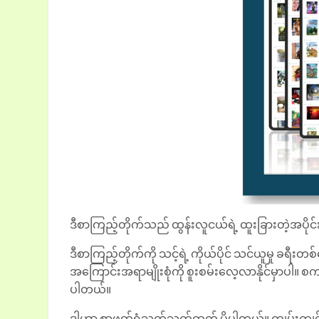
ဒီစာကြည့်တိုက်သည် ထွန်းလူငယ်ရဲ့ ထူးခြားတဲ့အပိုင်း
ဒီစာကြည့်တိုက်ကို သင့်ရဲ့ ကိုယ်ပိုင် သင်ယူမှု ခရ
အကြောင်းအရာမျိုးစုံကို စူးစမ်းလေ့လာနိုင်မှာပါ။ စကား
ပါတယ်။
ဒါဟာ စာဖတ်ရုံသက်သက်ထက် ပိုပါတယ်။ ကျွမ်းကျင်