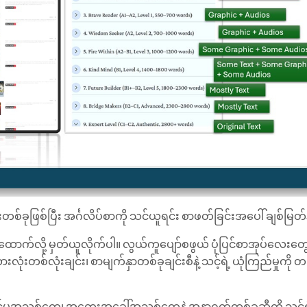
တစ်ခုဖြစ်ပြီး အင်္ဂလိပ်စာကို သင်ယူရင်း စာဖတ်ခြင်းအပေါ် ချစ်မြတ်
ီးတစ်ထောက်လို့ မှတ်ယူလိုက်ပါ။ လွယ်ကူပျော်စဖွယ် ပုံပြင်စာအုပ်လေ
လုံးတစ်လုံးချင်း၊ စာမျက်နှာတစ်ခုချင်းစီနဲ့ သင့်ရဲ့ ယုံကြည်မှုကို တ
မှုအသစ်တွေ၊ အတွေးအခေါ်အသစ်တွေနဲ့ အနာဂတ်တစ်ခုဆီကို သင့်ရဲ