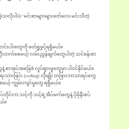
ခဲ့သလိုပါပဲ၊ “မင်းစာများများဖတ်လေ၊ မင်းသိတဲ့
င်းပါးတွေကို ဖတ်ရှုခွင့်ရရှိမယ်။
 တိုးတက်စေမယ့် လမ်းညွှန်ချက်တွေပါတဲ့ သင်ခန်းစာ
ဲ့ စာအုပ်အခြေခံ လှုပ်ရှားမှုတွေမှာ ပါဝင်နိုင်မယ်။
မ်ရေးသားခြင်း (coding) လိုမျိုး တခြားဘာသာရပ်တွေ
့် ကျွမ်းကျင်မှုတွေ ရရှိမယ်။
တိုင်းက သင့်ကို သင့်ရဲ့အိပ်မက်တွေနဲ့ ပိုမိုနီးစပ်
မယ်။