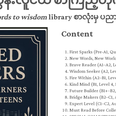
rds to wisdom
library စာလုံးမှ ပည
Content
First Sparks (Pre-A1, Q
New Words, New Worlds
Brave Reader (A1–A2, L
Wisdom Seeker (A2, Le
Fire Within (A2–B1, Le
Kind Mind (B1, Level 4
Future Builder (B1+–B2
Bridge Makers (B2–C1,
Expert Level (C1–C2, A
Must Read Before Colle