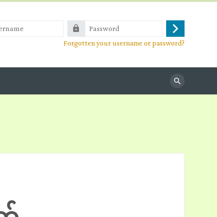
e
Password
Log
Forgotten your username or password?
in
Search
က်