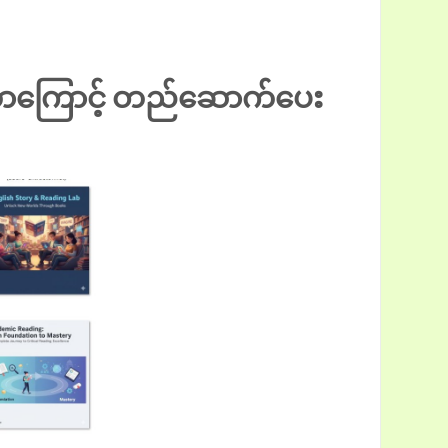
 ဘာကြောင့် တည်ဆောက်ပေး