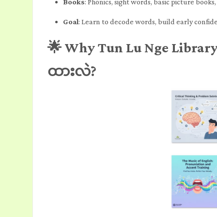
Books
: Phonics, sight words, basic picture book
Goal
: Learn to decode words, build early confid
🌟 Why Tun Lu Nge Librar
ထားလဲ?