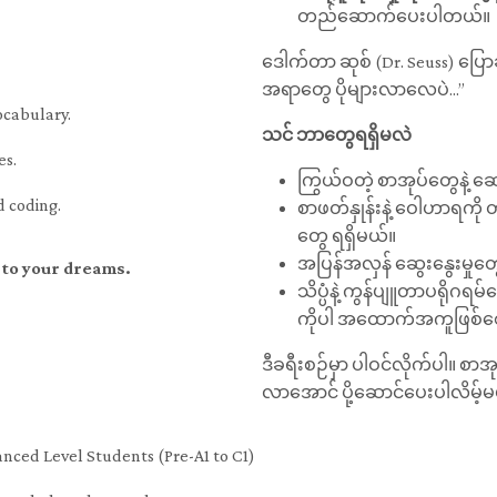
တည်ဆောက်ပေးပါတယ်။
ဒေါက်တာ ဆုစ် (Dr. Seuss) ပြော
အရာတွေ ပိုများလာလေပဲ...”
ocabulary.
သင် ဘာတွေရရှိမလဲ
es.
ကြွယ်ဝတဲ့ စာအုပ်တွေနဲ့ ဆော
d coding.
စာဖတ်နှုန်းနဲ့ ဝေါဟာရကို
တွေ ရရှိမယ်။
အပြန်အလှန် ဆွေးနွေးမှုတွေန
r to your dreams.
သိပ္ပံနဲ့ ကွန်ပျူတာပရိုဂရ
ကိုပါ အထောက်အကူဖြစ်စေမယ
ဒီခရီးစဉ်မှာ ပါဝင်လိုက်ပါ။ စာအုပ်
လာအောင် ပို့ဆောင်ပေးပါလိမ့်
anced Level Students (Pre-A1 to C1)