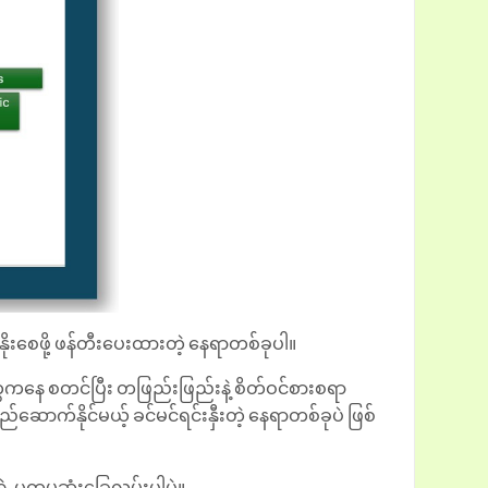
နိုးစေဖို့ ဖန်တီးပေးထားတဲ့ နေရာတစ်ခုပါ။
းတွေကနေ စတင်ပြီး တဖြည်းဖြည်းနဲ့ စိတ်ဝင်စားစရာ
ည်ဆောက်နိုင်မယ့် ခင်မင်ရင်းနှီးတဲ့ နေရာတစ်ခုပဲ ဖြစ်
့ ပထမဆုံးခြေလှမ်းပါပဲ။