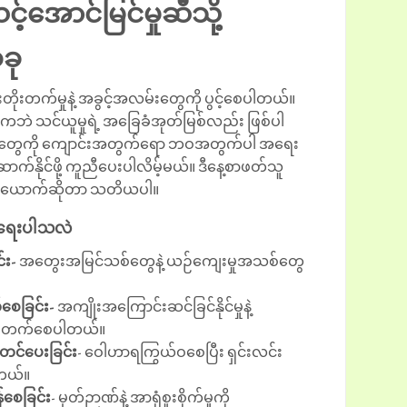
့်အောင်မြင်မှုဆီသို့
ခု
တိုးတက်မှုနဲ့ အခွင့်အလမ်းတွေကို ပွင့်စေပါတယ်။
ဲ သင်ယူမှုရဲ့ အခြေခံအုတ်မြစ်လည်း ဖြစ်ပါ
ူတွေကို ကျောင်းအတွက်ရော ဘဝအတွက်ပါ အရေး
က်နိုင်ဖို့ ကူညီပေးပါလိမ့်မယ်။ ဒီနေ့စာဖတ်သူ
စ်ယောက်ဆိုတာ သတိယပါ။
အရေးပါသလဲ
်း-
အတွေးအမြင်သစ်တွေနဲ့ ယဉ်ကျေးမှုအသစ်တွေ
်စေခြင်း-
အကျိုးအကြောင်းဆင်ခြင်နိုင်မှုနဲ့
ု တိုးတက်စေပါတယ်။
့်တင်ပေးခြင်း
- ဝေါဟာရကြွယ်ဝစေပြီး ရှင်းလင်း
ါတယ်။
န်စေခြင်း
- မှတ်ဉာဏ်နဲ့ အာရုံစူးစိုက်မှုကို