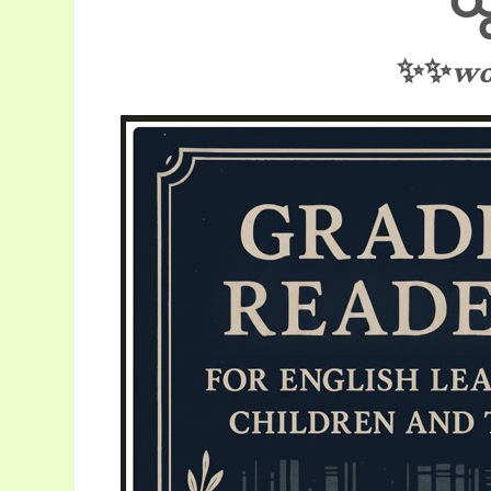
✨✨
wo